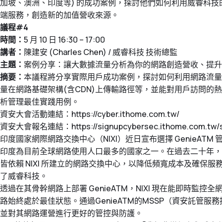
加坡、澳洲、印度等) 的成功案例，探討他們如何利用威睿科
端服務，創造新的加值營收來源。
議程#4
時間：
5 月 10 日 16:30 – 17:00
講者：
陳建安 (Charles Chen) / 威睿科技 技術總監
主題：
案例分享：讓大數據流量分析為你的網路創造營收、提升
摘要：
本議程將分享實際用戶成功案例，探討如何利用網路流量數
量在網路基礎架構(含CDN)上傳輸路徑等，並能對用戶訪問的
析管理最佳實踐用例。
資安大會活動連結：
https://cyber.ithome.com.tw/
資安大會報名連結：
https://signupcybersec.ithome.com.tw/
印度國家網際網路交換中心（NIXI）近日宣布選擇 GenieAT
印度為目前全球網路使用人口最多的國家之一。在過去二十年，N
皆依賴 NIXI 所建立的網路交換中心，以降低頻寬成本及確保
了威睿科技。
透過在其骨幹網路上部署 GenieATM，NIXI 現在能即時監控
路始終處於最佳狀態。通過GenieATM的MSSP（資安託管
並對其網路運營進行更好的管控與防護。