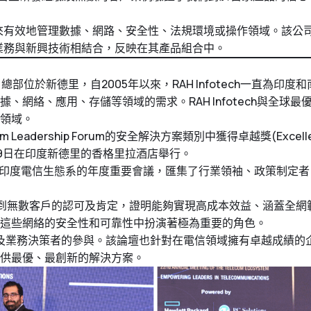
生態系統來有效地管理數據、網路、安全性、法規環境或操作領域。
過將其業務與新興技術相結合，反映在其產品組合中。
商。總部位於新德里，自2005年以來，RAH Infotech一直
網絡、應用、存儲等領域的需求。RAH Infotech與全球
領域。
lecom Leadership Forum的安全解決方案類別中獲得卓越獎(Ex
4月19日在印度新德里的香格里拉酒店舉行。
 Forum（TLF）是印度電信生態系的年度重要會議，匯集了行業領袖、
得到無數客戶的認可及肯定，證明能夠實現高成本效益、涵蓋全網
這些網絡的安全性和可靠性中扮演著極為重要的角色。
術及業務決策者的參與。該論壇也針對在電信領域擁有卓越成績的企
供最優、最創新的解決方案。