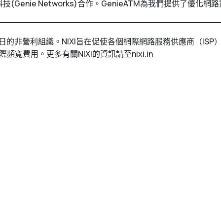
興奮與威睿科技(Genie Networks)合作。GenieATM為我
月19日的非營利組織。NIXI旨在促使各個網際網路服務供應商（
際頻寬費用。更多有關NIXI的資訊請至
nixi.in