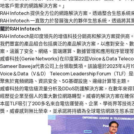
地客戶需求的網路解決方案。」
RAH Infotech 提供全方位的網路解決方案，透過整合
RAH Infotech 一直致力於發展強大的夥伴生態系統，透
關於RAH Infotech
RAH Infotech是印度領先的增值科技分銷商和解決方案提供
我們豐富的產品組合包括廣泛的產品解決方案，以應對安全、數據、
案，涵蓋了安全、網絡、雲端運算、數據管理和應用程序管理等
威睿科技(Genie Networks)在印度第22屆Voice＆Data Te
Sameer Baweja代表公司上台領取獎項。該論壇於2023年
Voice＆Data（V＆D） Telecom Leadership
聚焦於寬頻網路、資訊安全、5G基礎設施、邊緣計算等主題。
威睿科技的電信級流量分析及DDoS防護解決方案，在數年來
經歷從企業至個人的重大數位網路轉型。威睿的解決方案在確保
本屆TLF吸引了200多名來自電信運營商、企業、學術界等技
獎，威睿感到無比榮幸，並承諾將持續為全球電信網路生態系提