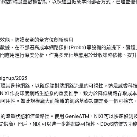
技的端對端流量數據智能，以快速且低成本的部署方式，管理並優
效能、防護安全的全方位創新應用
據，在不部署高成本網路探針(Probe)等設備的前提下，實
熱門應用進行深度分析，作為多元化地應用於營收策略依據、提升
signup/2023
M 管理其骨幹網路，以確保端對端網路流量的可視性。這是威睿科技（
IXI 作為印度網路生態系的重要推手，致力於降低網路存取成本
服務可用性。如此規模龐大而複雜的網路基礎設施需要一個可擴充、電
全網的流量狀態和流量路徑。使用 GenieATM，NIXI 可以快
服務提供商）門戶，NIXI可以進一步將網路可視性、DDoS防禦