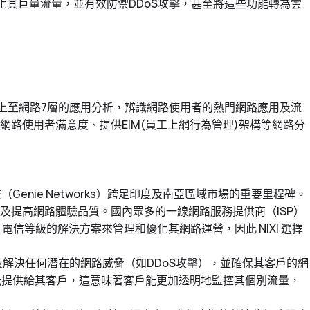
化其巨量流量，並有效防禦DDoS攻擊，甚至將這些功能轉為雲
踐上至網路7層的應用分析，辨識網路使用者的熱門網路應用及流
網路使用者滿意度、提供EIM(員工上網行為管理)架構等網路分
Genie Networks）跨足印度及南亞區域市場的重要里程碑。
及提高網路體驗品質。國內眾多的一線網路服務提供商（ISP）
信等級的解決方案來管理和優化其網路運營，因此 NIXI 選擇
速偵測及解決任何潛在的網路威脅（如DDoS攻擊），並確保其客戶的網
等功能提供給其客戶，這意味著客戶能更加透明地監控其個別流量，