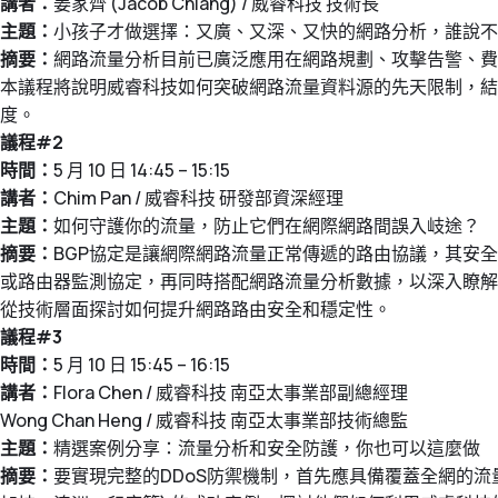
講者：
姜家齊 (Jacob Chiang) / 威睿科技 技術長
主題：
小孩子才做選擇：又廣、又深、又快的網路分析，誰說不
摘要：
網路流量分析目前已廣泛應用在網路規劃、攻擊告警、費
本議程將說明威睿科技如何突破網路流量資料源的先天限制，結
度。
議程#2
時間：
5 月 10 日 14:45 – 15:15
講者：
Chim Pan / 威睿科技 研發部資深經理
主題：
如何守護你的流量，防止它們在網際網路間誤入岐途？
摘要：
BGP協定是讓網際網路流量正常傳遞的路由協議，其安
或路由器監測協定，再同時搭配網路流量分析數據，以深入瞭解
從技術層面探討如何提升網路路由安全和穩定性。
議程#3
時間：
5 月 10 日 15:45 – 16:15
講者：
Flora Chen / 威睿科技 南亞太事業部副總經理
Wong Chan Heng / 威睿科技 南亞太事業部技術總監
主題：
精選案例分享：流量分析和安全防護，你也可以這麼做
摘要：
要實現完整的DDoS防禦機制，首先應具備覆蓋全網的流