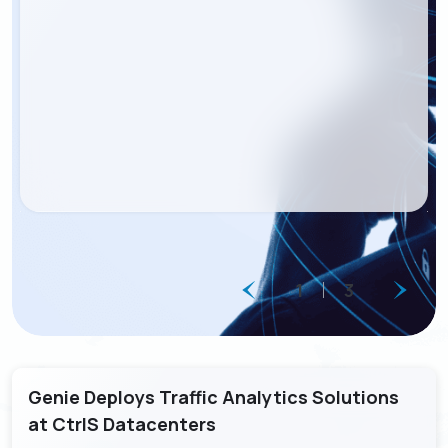
资源下载
GenieATM MSP Server
关于威睿
网络维运优化
为网络运营商创造加值服务营收
化数据为洞察，让网络效能最佳化
GenieAnalytics系列
联络我们
DDoS 防护
GenieAnalytics
即时侦测与缓解 DDoS 与僵尸网络威胁
电信级大数据流量探索与分析
简中
多租户管理服务
GenieAnalytics Deep Trace
为客户提供创新利润的加值托管服务
端对端流量数据智能
English
大数据流量智能分析
弹性多维度的巨量资料深层分析
繁中
1
3
日本語
Genie Deploys Traffic Analytics Solutions
at CtrlS Datacenters