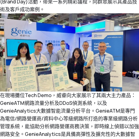
(Brand Day)活動，帶來一系列精彩議程，向群眾展示其產品技
術及客戶成功案例。
在現場攤位Tech Demo，威睿向大家展示了其兩大主力產品：
GenieATM網路流量分析及DDoS偵測系統，以及
GenieAnalytics大數據智能流量分析平台。GenieATM是專門
為電信/網路營運商/資料中心等級網路所打造的專業級網路分析
管理系統，能協助分析網路營運商務決策，即時線上偵錯以加強
網路安全。GenieAnalytics是具備高彈性及擴充性的大數據智