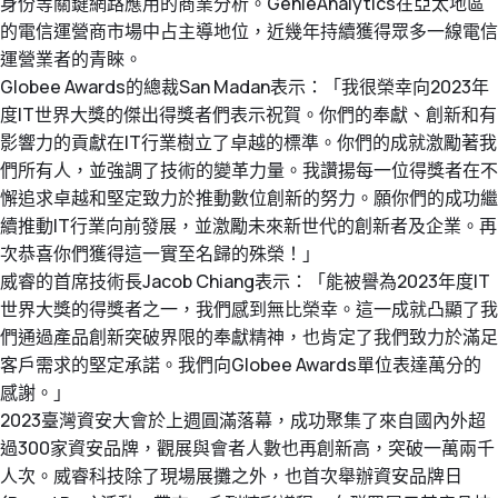
身份等關鍵網路應用的商業分析。GenieAnalytics在亞太地區
資源下載
GenieATM MSP Server
技術支援
的電信運營商市場中占主導地位，近幾年持續獲得眾多一線電信
網路維運優化
為網路運營商創造加值服務營收
運營業者的青睞。
化數據為洞察，讓網路效能最佳化
GenieAnalytics系列
Globee Awards的總裁San Madan表示：「我很榮幸向2023年
關於威睿
DDoS 防護
度IT世界大獎的傑出得獎者們表示祝賀。你們的奉獻、創新和有
GenieAnalytics
即時偵測與緩解 DDoS 與殭屍網路威脅
影響力的貢獻在IT行業樹立了卓越的標準。你們的成就激勵著我
電信級大數據流量探索與分析
聯絡我們
們所有人，並強調了技術的變革力量。我讚揚每一位得獎者在不
多租戶管理服務
懈追求卓越和堅定致力於推動數位創新的努力。願你們的成功繼
GenieAnalytics Deep Trace
為運營商挹注新營收的雲端託管服務
續推動IT行業向前發展，並激勵未來新世代的創新者及企業。再
端對端流量數據智能
繁中
次恭喜你們獲得這一實至名歸的殊榮！」
大數據流量智能分析
威睿的首席技術長Jacob Chiang表示：「能被譽為2023年度IT
彈性多維度的巨量資料深層分析
世界大獎的得獎者之一，我們感到無比榮幸。這一成就凸顯了我
English
們通過產品創新突破界限的奉獻精神，也肯定了我們致力於滿足
客戶需求的堅定承諾。我們向Globee Awards單位表達萬分的
简中
感謝。」
日本語
2023臺灣資安大會於上週圓滿落幕，成功聚集了來自國內外超
過300家資安品牌，觀展與會者人數也再創新高，突破一萬兩千
人次。威睿科技除了現場展攤之外，也首次舉辦資安品牌日