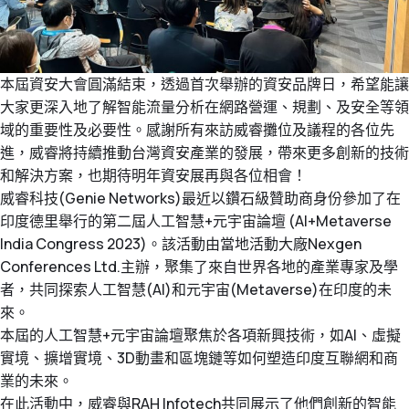
本屆資安大會圓滿結束，透過首次舉辦的資安品牌日，希望能讓
大家更深入地了解智能流量分析在網路營運、規劃、及安全等領
域的重要性及必要性。感謝所有來訪威睿攤位及議程的各位先
進，威睿將持續推動台灣資安產業的發展，帶來更多創新的技術
和解決方案，也期待明年資安展再與各位相會！
威睿科技(Genie Networks)最近以鑽石級贊助商身份參加了在
印度德里舉行的第二屆人工智慧+元宇宙論壇 (AI+Metaverse
India Congress 2023)。該活動由當地活動大廠Nexgen
Conferences Ltd.主辦，聚集了來自世界各地的產業專家及學
者，共同探索人工智慧(AI)和元宇宙(Metaverse)在印度的未
來。
本屆的人工智慧+元宇宙論壇聚焦於各項新興技術，如AI、虛擬
實境、擴增實境、3D動畫和區塊鏈等如何塑造印度互聯網和商
業的未來。
在此活動中，威睿與RAH Infotech共同展示了他們創新的智能