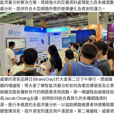
能流量分析解決方案，透過強大的巨量資料處理能力及多維度數
據分析，提供符合大型網路所需的營運優化及資安防護力。
威睿的資安品牌日(Brand Day)於大會第二日下午舉行，透過連
續四場議程，帶大家了解智能流量分析如何為電信運營商及企業
組織克服各種新世代的網路需求與挑戰。第一場議程由威睿技術
長Jacob Chiang主講，說明如何結合異質化的多種網路資料
源，進行多維度的全面流量分析，以協助網路維運者快速獲取關
鍵營運洞見，提升資安防護及用戶滿意度。第二場議程，威睿資