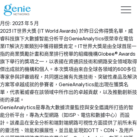
月份:
2023 年 5 月
2023 IT世界大獎 (IT World Awards) 於昨日公佈得獎名單，威
睿科技旗下大數據智能分析平台GenieAnalytics很榮幸在電信
免費試用
業IT解決方案類別中獲得銀獎肯定。IT世界大獎是由全球首屈一
指的商業獎勵計畫和商業排行榜單的組織機構Globee® Awards
旗下舉行的獎項之一，以表揚在資通訊技術和網路安全領域取得
產品
傑出成就的機構和個人。本次獎項由來自全球各領域的600多位
專家參與評審過程，共同選出擁有先進技術、突破性產品及解決
解決方案
方案等卓越成就的參賽者，GenieAnalytics能出現在獲獎名
GenieATM系列
單，代表著威睿在該領域中所作出的卓越貢獻，以及推動創新技
GenieATM
術的承諾。
內容中心
AI 驅動網路安全分析
深度流量透析與超高速 DDoS 攻擊防護
GenieAnalytics是專為大數據流量監控與安全鑑識所打造的智
提供智能流量檢測的主動式資安防禦
能分析平台，專為大型網路（如ISP、電信和數據中心）而設
GenieATM FLB
計。該產品在安全分析和端對端網路可視性方面提供了前所未有
投資人專區
最新消息
流量數據關聯與鑑識分析
提升資源利用率及系統可靠性
的靈活性、效能和擴展性，並且能呈現如OTT、CDN、及用戶
完美整合異質數據，精準實現效能優化與流量鑑識