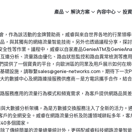
產品
解決方案
內容中心
投資
 2024年會，作為該活動的金牌贊助商，威睿與來自世界各地的行
，與其獨有的網絡流量智能技術。另外也透過議程分享，探討如何整
安全性等作業。議程中，威睿以自家產品GenieATM及GenieAna
運用於互連分析、流量路由優化、路由狀態監控和路由異常檢測等應
ys 2024為我們提供了一個寶貴的平台，向歐洲區的同業及用戶展示
P基礎設施，請聯繫
sales@genie-networks.com
，期待下一次Pe
大的數據中心及網路連接服務供應商－是方電訊攜手合作，結合
路服務應用的流量行為模式和頻寬需求，為客戶提供網路品質差
析技術與大數據分析架構，為是方數據交換服務注入了全新的活力
護客戶的全網安全。威睿在網路流量分析及防護領域耕耘多年，
球40多個國家。
X)除了傳統簡單的流量總量統計外，更搭配威睿科技網路流量智能