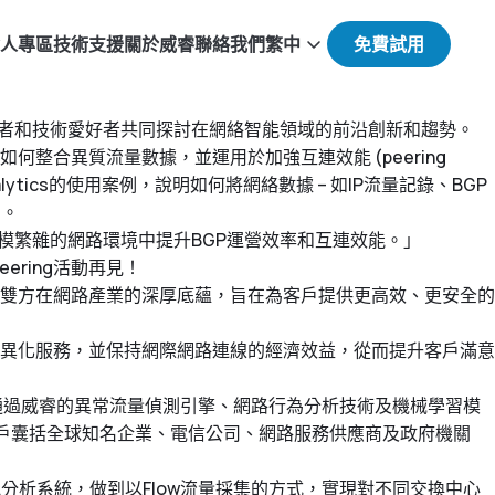
人專區
技術支援
關於威睿
聯絡我們
繁中
業領導者和技術愛好者共同探討在網絡智能領域的前沿創新和趨勢。
合異質流量數據，並運用於加強互連效能 (peering
lytics的使用案例，說明如何將網絡數據 – 如IP流量記錄、BGP
用。
如何在規模繁雜的網路環境中提升BGP運營效率和互連效能。」
ering活動再見！
雙方在網路產業的深厚底蘊，旨在為客戶提供更高效、更安全的
異化服務，並保持網際網路連線的經濟效益，從而提升客戶滿意
。通過威睿的異常流量偵測引擎、網路行為分析技術及機械學習模
客戶囊括全球知名企業、電信公司、網路服務供應商及政府機關
分析系統，做到以Flow流量採集的方式，實現對不同交換中心