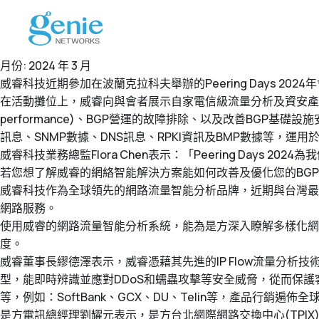
月份:
2024 年 3 月
威睿科技近期參加在波蘭克拉科夫舉辦的Peering Days
在活動攤位上，威睿向與會者展示自家電信級流量分析及資安產品
performance)、BGP營運的故障排除、以及改善BGP基礎設施
訊息、SNMP數據、DNS訊息、RPKI資訊及BMP數據等，
威睿科技業務總監Flora Chen表示：「Peering Da
若您想了解威睿的網絡智能解決方案能如何改善及優化您的BG
威睿科技作為全球領先的網路流量智能分析品牌，近期與台灣最
網路服務。
使用威睿的網路流量智能分析系統，能為是方深入瞭解多樣化網
度。
威睿董事長繆德澤表示，威睿憑藉其先進的IP Flow流量分
型，能即時辨識並應對DDoS和蠕蟲攻擊等安全威脅，從而保
等，例如：SoftBank、GCX、DU、Telin等，產品行銷遍佈全
是方電訊總經理劉耀元表示，是方台北網際網路交換中心(TPI