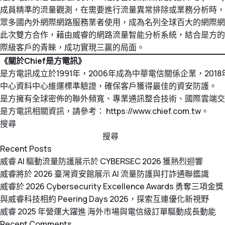
成員精準的流量觀測，在需要進行流量異常排除或業務分析時，
眾多國內外網際網路服務業者使用，成為名列全球百大的網際網
此次雙方合作，藉由威睿的網路流量智能分析系統，結合是方的
際級客戶的青睞，成功實現三贏的局面。
《
關於Chief是方電訊
》
是方電訊成立於1991年，2006年成為中華電信關係企業，2018年6月5
中心資料中心維運標準驗證，確保客戶獲得最佳的資安防護。
是方擁有全球密佈的聯外頻寬、專業通訊整合技術、國際雲端交
是方電訊相關資訊，請參考：
https://www.chief.com.tw
。
搜尋
搜尋
Recent Posts
威睿 AI 驅動流量防護展示於 CYBERSEC 2026 獲熱烈迴響
威睿將於 2026 臺灣資安館展示 AI 流量防護與打詐通聯鑑識
威睿於 2026 Cybersecurity Excellence Awards 勇奪三項金獎
與威睿科技相約 Peering Days 2026，探索互連優化新視野
威睿 2025 年營運大躍進 海外市場與電信級訂單驅動成長動能
Recent Comments