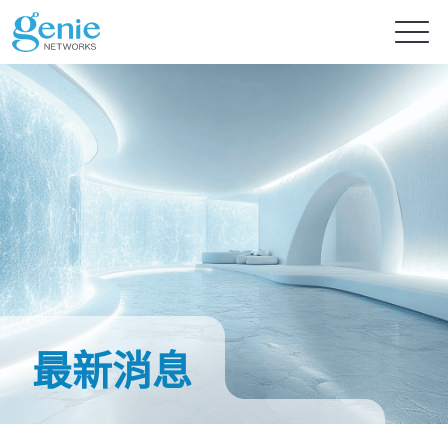
免費試用
產品
解決方案
GenieATM系列
GenieATM
內容中心
AI 驅動網路安全分析
深度流量透析與超高速 DDoS 攻擊防護
最新消息
提供智能流量檢測的主動式資安防禦
GenieATM FLB
投資人專區
最新消息
流量數據關聯與鑑識分析
提升資源利用率及系統可靠性
完美整合異質數據，精準實現效能優化與流量鑑識