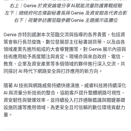
右上｜Genie 於資安論壇分享 AI賦能流量防護實戰經驗
左下｜總統府何志偉副秘書長與 Genie 及資安館各代表合影
右下｜荷蘭參訪團蒞臨參觀 Genie 主題展示區攤位
Genie 亦特別感謝本次蒞臨交流與指導的各界貴賓，包括資
策會執行長范俊逸、數位發展部主任秘書胡貝蒂，以及由各
領域產業先進所組成的大會導覽團等，對 Genie 展示內容與
技術應用給予高度關注與肯定。現場亦與來自政府、電信、
教育、企業及資安產業等多個領域的夥伴進行深入交流，共
同探討 AI 時代下網路安全與打詐應用的新方向。
隨著 AI 技術與網路威脅持續快速演進，威睿科技將持續深化
AI 與流量分析技術的整合，協助客戶提升整體網路可視性、
資安韌性與營運效率，並持續投入打詐通聯鑑識與關鍵基礎
設施防護等應用領域，為更安全且可信賴的數位環境貢獻力
量。