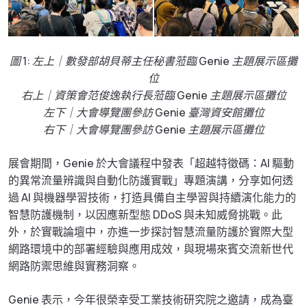
圖 1: 左上｜數發部胡貝蒂主任秘書蒞臨 Genie 主題展示區攤
位
右上｜資策會范俊逸執行長蒞臨 Genie 主題展示區攤位
左下｜大會導覽團參訪 Genie 臺灣資安館攤位
右下｜大會導覽團參訪 Genie 主題展示區攤位
展會期間，Genie 於大會議程中發表「超越特徵碼：AI 驅動
的異常流量辨識與自動化防護實戰」專題演講，分享如何透
過 AI 與機器學習技術，打造具備自主學習與持續演化能力的
智慧防護機制，以因應新型態 DDoS 與未知威脅挑戰。此
外，於實戰論壇中，亦進一步探討智慧流量防護於實際大型
網路環境中的部署經驗與應用成效，與現場來賓交流新世代
網路防禦思維與實務洞察。
Genie 表示，今年很榮幸受工業技術研究院之邀請，成為臺