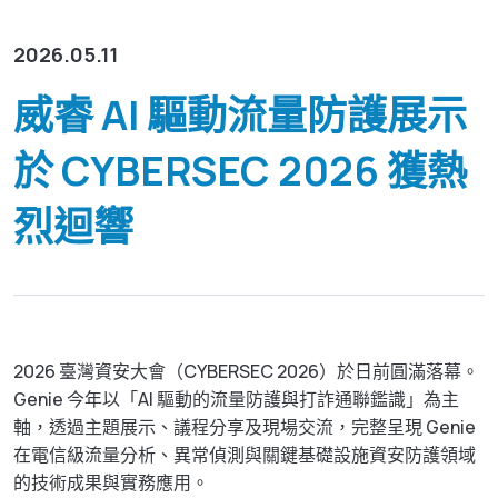
資源下載
GenieATM MSP Server
技術支援
網路維運優化
為網路運營商創造加值服務營收
2026.05.11
化數據為洞察，讓網路效能最佳化
GenieAnalytics系列
關於威睿
威睿 AI 驅動流量防護展示
DDoS 防護
GenieAnalytics
即時偵測與緩解 DDoS 與殭屍網路威脅
於 CYBERSEC 2026 獲熱
電信級大數據流量探索與分析
聯絡我們
多租戶管理服務
GenieAnalytics Deep Trace
烈迴響
為運營商挹注新營收的雲端託管服務
端對端流量數據智能
繁中
大數據流量智能分析
彈性多維度的巨量資料深層分析
English
简中
2026 臺灣資安大會（CYBERSEC 2026）於日前圓滿落幕。
Genie 今年以「AI 驅動的流量防護與打詐通聯鑑識」為主
日本語
軸，透過主題展示、議程分享及現場交流，完整呈現 Genie
在電信級流量分析、異常偵測與關鍵基礎設施資安防護領域
的技術成果與實務應用。