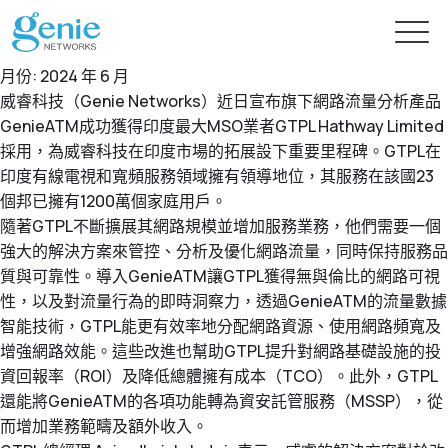
月份:
2024 年 6 月
威睿科技（Genie Networks）近日宣布旗下網路流量分析產品
GenieATM成功獲得印度最大MSO業者GTPL Hathway Limited
免費試用
採用，為威睿科技在印度市場的拓展設下重要里程碑。GTPL在
印度有線電視和寬頻服務領域擁有領導地位，其服務在該國23
個邦已擁有1200萬個家庭用戶。
產品
隨著GTPL不斷擴展其網路規模並增加服務業務，他們需要一個
強大的解決方案來管控、分析及優化網路流量，同時保持服務品
解決方案
質與可靠性。導入GenieATM讓GTPL獲得無與倫比的網路可視
GenieATM系列
性，以及對流量行為的即時洞察力，透過GenieATM的流量數據
GenieATM
智能技術，GTPL能更有效率地分配網路資源、使用網路頻寬及
內容中心
AI 驅動網路安全分析
深度流量透析與超高速 DDoS 攻擊防護
增強網路效能。這些改進也幫助GTPL提升對網路基礎設施的投
提供智能流量檢測的主動式資安防禦
資回報率（ROI）及降低總體擁有成本（TCO）。此外，GTPL
GenieATM FLB
還能將GenieATM的各項功能轉為資安託管服務（MSSP），從
投資人專區
最新消息
流量數據關聯與鑑識分析
提升資源利用率及系統可靠性
而增加業務範疇及額外收入。
完美整合異質數據，精準實現效能優化與流量鑑識