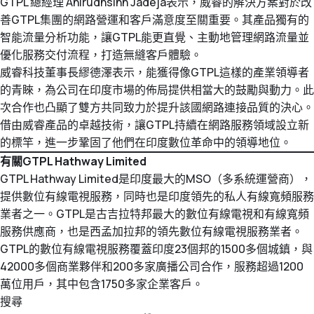
GTPL 總經理 Anirudhsinh Jadeja表示，威睿的解決方案對於改
資源下載
GenieATM MSP Server
技術支援
善GTPL集團的網路營運和客戶滿意度至關重要。其產品獨有的
網路維運優化
為網路運營商創造加值服務營收
智能流量分析功能，讓GTPL能更直覺、主動地管理網路流量並
化數據為洞察，讓網路效能最佳化
GenieAnalytics系列
優化服務交付流程，打造無縫客戶體驗。
關於威睿
DDoS 防護
威睿科技董事長繆德澤表示，能獲得像GTPL這樣的產業領導者
GenieAnalytics
即時偵測與緩解 DDoS 與殭屍網路威脅
的青睞，為公司在印度市場的佈局提供相當大的鼓勵與動力。此
電信級大數據流量探索與分析
聯絡我們
次合作也凸顯了雙方共同致力於提升該國網路連接品質的決心。
多租戶管理服務
借由威睿產品的卓越技術，讓GTPL持續在網路服務領域設立新
GenieAnalytics Deep Trace
為運營商挹注新營收的雲端託管服務
的標竿，進一步鞏固了他們在印度數位革命中的領導地位。
端對端流量數據智能
繁中
有關GTPL Hathway Limited
大數據流量智能分析
GTPL Hathway Limited是印度最大的MSO（多系統運營商），
彈性多維度的巨量資料深層分析
提供數位有線電視服務，同時也是印度領先的私人有線寬頻服務
English
業者之一。GTPL是古吉拉特邦最大的數位有線電視和有線寬頻
服務供應商，也是西孟加拉邦的領先數位有線電視服務業者。
简中
GTPL的數位有線電視服務覆蓋印度23個邦的1500多個城鎮，與
日本語
42000多個商業夥伴和200多家廣播公司合作，服務超過1200
萬位用戶，其中包含1750多家企業客戶。
搜尋