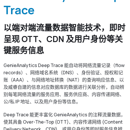
资源下载
GenieATM MSP Server
Trace
关于威睿
网络维运优化
为网络运营商创造加值服务营收
化数据为洞察，让网络效能最佳化
GenieAnalytics系列
联络我们
以端对端流量数据智能技术，即时
DDoS 防护
GenieAnalytics
呈现 OTT、CDN 及用户身份等关
即时侦测与缓解 DDoS 与僵尸网络威胁
电信级大数据流量探索与分析
简中
键服务信息
多租户管理服务
GenieAnalytics Deep Trace
为客户提供创新利润的加值托管服务
端对端流量数据智能
English
GenieAnalytics Deep Trace 能自动将网络流量记录（flow
大数据流量智能分析
records）、网络域名系统（DNS）、身份验证、授权和记
弹性多维度的巨量资料深层分析
繁中
账（AAA）、与网络地址转换（NAT）的查询响应信息、以
及威睿自建的信息对应数据库的数据进行关联分析，自动辨
日本語
别每笔网络流量的服务应用、服务供应商、内容传递网络、
公/私 IP 地址、以及用户身份等信息。
Deep Trace 能更丰富化 GenieAnalytics 的注释流量数据，
使其具备 Over-The-Top (OTT)、内容传递网络 (Content
Delivery Network，CDN)、或用户身份等即时服务信息辨