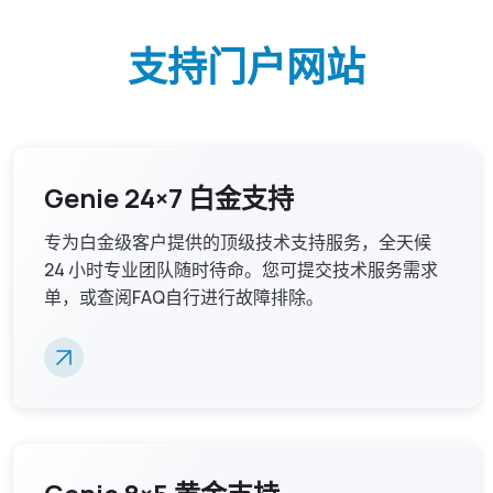
资源下载
GenieATM MSP Server
关于威睿
网络维运优化
为网络运营商创造加值服务营收
支持门户网站
化数据为洞察，让网络效能最佳化
GenieAnalytics系列
联络我们
DDoS 防护
GenieAnalytics
即时侦测与缓解 DDoS 与僵尸网络威胁
电信级大数据流量探索与分析
简中
多租户管理服务
Genie 24×7 白金支持
GenieAnalytics Deep Trace
为客户提供创新利润的加值托管服务
端对端流量数据智能
专为白金级客户提供的顶级技术支持服务，全天候
English
大数据流量智能分析
24 小时专业团队随时待命。您可提交技术服务需求
弹性多维度的巨量资料深层分析
繁中
单，或查阅FAQ自行进行故障排除。
日本語