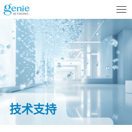
免费试用
产品
解决方案
GenieATM系列
GenieATM
内容中心
AI 驱动网络安全分析
深度流量透析与超高速 DDoS 攻击防护
技术支持
提供智能流量检测的主动式资安防御
GenieATM FLB
技术支持
新闻
流量数据关联与鉴识分析
轻松优化网络流量分析及安全防御
完美整合异质数据，精准实现效能优化与流量鉴识