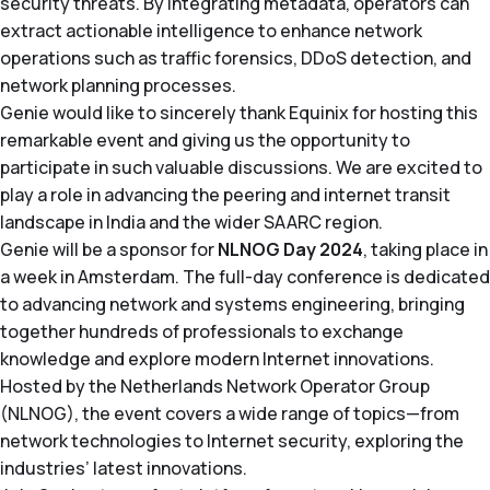
security threats. By integrating metadata, operators can
リソース
GenieATM MSP Server
化
企業情報
extract actionable intelligence to enhance network
ワンストップマネージドサービスプラットフォーム
導入事例
operations such as traffic forensics, DDoS detection, and
インサイト主導のネットワーク最適化
GenieAnalyticsシリーズ
network planning processes.
トラフィックの洞察によるネットワークの最適化を実現
お問い合わせ
Genie would like to sincerely thank Equinix for hosting this
GenieAnalytics
DDoS 防御
remarkable event and giving us the opportunity to
ビッグデータを活用したネットワーク分析プラットフォー
脅威を排除して、ビジネスの継続性を確保
日本語
participate in such valuable discussions. We are excited to
ム
play a role in advancing the peering and internet transit
マネージド・サービスの実現
GenieAnalytics Deep Trace
landscape in India and the wider SAARC region.
既存のネットワーク機能から更なる収益を生み出し
English
Genie will be a sponsor for
エンドツーエンドのネットワークトラフィックインテリジ
NLNOG Day 2024
, taking place in
ェンス
a week in Amsterdam. The full-day conference is dedicated
充実したトラフィックデータ調査
繁中
to advancing network and systems engineering, bringing
豊富なビッグデータのエンドツーエンド、アドホックなト
together hundreds of professionals to exchange
ラフィック分析
简中
knowledge and explore modern Internet innovations.
Hosted by the Netherlands Network Operator Group
(NLNOG), the event covers a wide range of topics—from
network technologies to Internet security, exploring the
industries’ latest innovations.