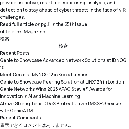
provide proactive, real-time monitoring, analysis, and
detection to stay ahead of cyber threats in the face of 4IR
challenges.
Read
full article
on pg.11 in the 25th issue
of
tele
.
net
Magazine.
検索
検索
Recent Posts
Genie to Showcase Advanced Network Solutions at IDNOG
10
Meet Genie at MyNOG12 in Kuala Lumpur
Genie to Showcase Peering Solution at LINX124 in London
Genie Networks Wins 2025 APAC Stevie® Awards for
Innovation in AI and Machine Learning
Atman Strengthens DDoS Protection and MSSP Services
with GenieATM
Recent Comments
表示できるコメントはありません。