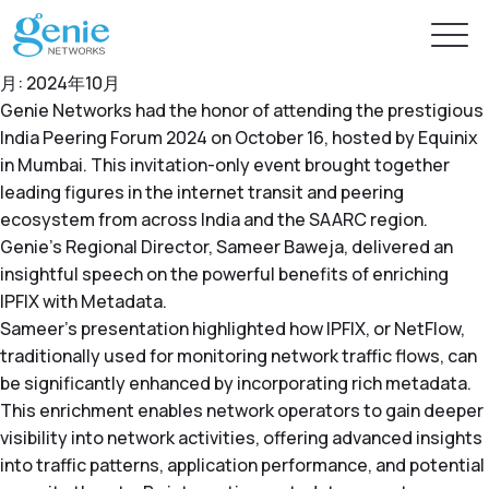
月:
2024年10月
Genie Networks had the honor of attending the prestigious
India Peering Forum 2024 on October 16, hosted by Equinix
無料トライアル
in Mumbai. This invitation-only event brought together
leading figures in the internet transit and peering
ecosystem from across India and the SAARC region.
製品
Genie’s Regional Director, Sameer Baweja, delivered an
insightful speech on the powerful benefits of enriching
ソリューション
IPFIX with Metadata.
GenieATMシリーズ
Sameer’s presentation highlighted how IPFIX, or NetFlow,
GenieATM
traditionally used for monitoring network traffic flows, can
情報センター
AI 対応のネットワーク セキュリティ
トラフィックの高度な可視化および超高速 DDoS 保護
be significantly enhanced by incorporating rich metadata.
高度なインテリジェンスで即時の脅威保護を実現
This enrichment enables network operators to gain deeper
GenieATM FLB
visibility into network activities, offering advanced insights
サポート
ニュース
フォレンジック分析のためのデータ相関
最適なリソース利用率と高いシステム信頼性
into traffic patterns, application performance, and potential
ネットワークの合法的傍受とパフォーマンスの最適化を強