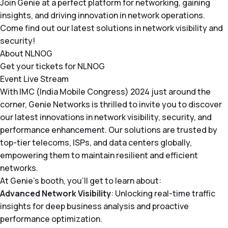
Join Genie at a perfect platform for networking, gaining
insights, and driving innovation in network operations.
Come find out our latest solutions in network visibility and
security!
About NLNOG
Get your tickets for NLNOG
Event Live Stream
With IMC (India Mobile Congress) 2024 just around the
corner, Genie Networks is thrilled to invite you to discover
our latest innovations in network visibility, security, and
performance enhancement. Our solutions are trusted by
top-tier telecoms, ISPs, and data centers globally,
empowering them to maintain resilient and efficient
networks.
At Genie’s booth, you’ll get to learn about:
Advanced Network Visibility
: Unlocking real-time traffic
insights for deep business analysis and proactive
performance optimization.