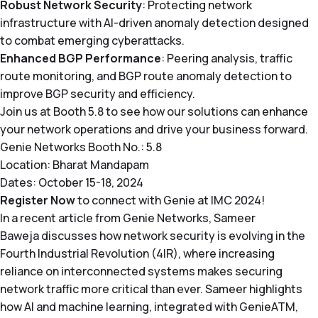
Robust Network Security
: Protecting network
infrastructure with AI-driven anomaly detection designed
to combat emerging cyberattacks.
Enhanced BGP Performance
: Peering analysis, traffic
route monitoring, and BGP route anomaly detection to
improve BGP security and efficiency.
Join us at Booth 5.8 to see how our solutions can enhance
your network operations and drive your business forward.
Genie Networks Booth No.: 5.8
Location: Bharat Mandapam
Dates: October 15-18, 2024
Register Now
to connect with Genie at IMC 2024!
In a recent article from Genie Networks,
Sameer
Baweja
discusses how network security is evolving in the
Fourth Industrial Revolution (4IR), where increasing
reliance on interconnected systems makes securing
network traffic more critical than ever. Sameer highlights
how AI and machine learning, integrated with GenieATM,