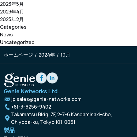
2023年5月
2023年4月
2023年2月
Categories
News
Uncategorized
ホームページ
/
2024年
/
10月
Genie Networks Ltd.
jp.sales@genie-networks.com
+81-3-6256-9402
Takamatsu Bldg. 7F, 2-7-6 Kandamisaki-cho,
Chiyoda-ku, Tokyo 101-0061
製品