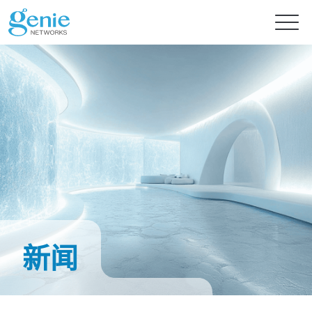
免费试用
产品
解决方案
GenieATM系列
GenieATM
内容中心
AI 驱动网络安全分析
深度流量透析与超高速 DDoS 攻击防护
新闻
提供智能流量检测的主动式资安防御
GenieATM FLB
技术支持
新闻
流量数据关联与鉴识分析
轻松优化网络流量分析及安全防御
完美整合异质数据，精准实现效能优化与流量鉴识