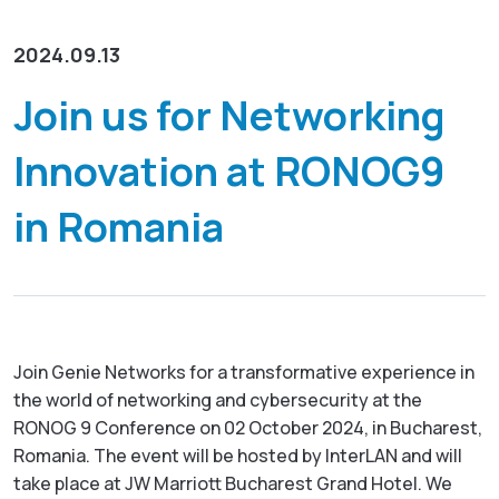
资源下载
GenieATM MSP Server
关于威睿
网络维运优化
为网络运营商创造加值服务营收
2024.09.13
化数据为洞察，让网络效能最佳化
GenieAnalytics系列
联络我们
Join us for Networking
DDoS 防护
GenieAnalytics
即时侦测与缓解 DDoS 与僵尸网络威胁
Innovation at RONOG9
电信级大数据流量探索与分析
简中
多租户管理服务
GenieAnalytics Deep Trace
in Romania
为客户提供创新利润的加值托管服务
端对端流量数据智能
English
大数据流量智能分析
弹性多维度的巨量资料深层分析
繁中
日本語
Join Genie Networks for a transformative experience in
the world of networking and cybersecurity at the
RONOG 9 Conference on 02 October 2024, in Bucharest,
Romania. The event will be hosted by InterLAN and will
take place at JW Marriott Bucharest Grand Hotel. We