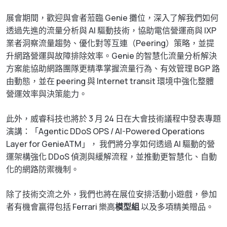
展會期間，歡迎與會者蒞臨 Genie 攤位，深入了解我們如何
透過先進的流量分析與 AI 驅動技術，協助電信營運商與 IXP
業者洞察流量趨勢、優化對等互連（Peering）策略，並提
升網路營運與故障排除效率。Genie 的智慧化流量分析解決
方案能協助網路團隊更精準掌握流量行為、有效管理 BGP 路
由動態，並在 peering 與 Internet transit 環境中強化整體
營運效率與決策能力。
此外，威睿科技也將於 3 月 24 日在大會技術議程中發表專題
演講：「Agentic DDoS OPS / AI-Powered Operations
Layer for GenieATM」， 我們將分享如何透過 AI 驅動的營
運架構強化 DDoS 偵測與緩解流程，並推動更智慧化、自動
化的網路防禦機制。
除了技術交流之外，我們也將在展位安排活動小遊戲，參加
者有機會贏得包括 Ferrari 樂高
模型組
以及多項精美贈品。