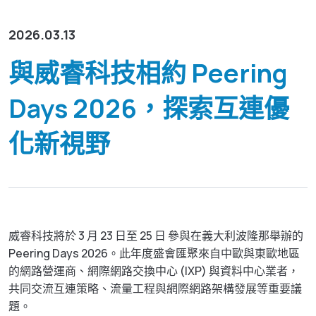
資源下載
GenieATM MSP Server
技術支援
網路維運優化
為網路運營商創造加值服務營收
2026.03.13
化數據為洞察，讓網路效能最佳化
GenieAnalytics系列
關於威睿
與威睿科技相約 Peering
DDoS 防護
GenieAnalytics
即時偵測與緩解 DDoS 與殭屍網路威脅
Days 2026，探索互連優
電信級大數據流量探索與分析
聯絡我們
多租戶管理服務
GenieAnalytics Deep Trace
化新視野
為運營商挹注新營收的雲端託管服務
端對端流量數據智能
繁中
大數據流量智能分析
彈性多維度的巨量資料深層分析
English
简中
威睿科技將於 3 月 23 日至 25 日 參與在義大利波隆那舉辦的
Peering Days 2026。此年度盛會匯聚來自中歐與東歐地區
日本語
的網路營運商、網際網路交換中心 (IXP) 與資料中心業者，
共同交流互連策略、流量工程與網際網路架構發展等重要議
題。