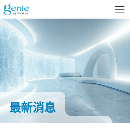
免費試用
產品
解決方案
GenieATM系列
GenieATM
內容中心
AI 驅動網路安全分析
深度流量透析與超高速 DDoS 攻擊防護
最新消息
提供智能流量檢測的主動式資安防禦
GenieATM FLB
投資人專區
最新消息
流量數據關聯與鑑識分析
提升資源利用率及系統可靠性
完美整合異質數據，精準實現效能優化與流量鑑識