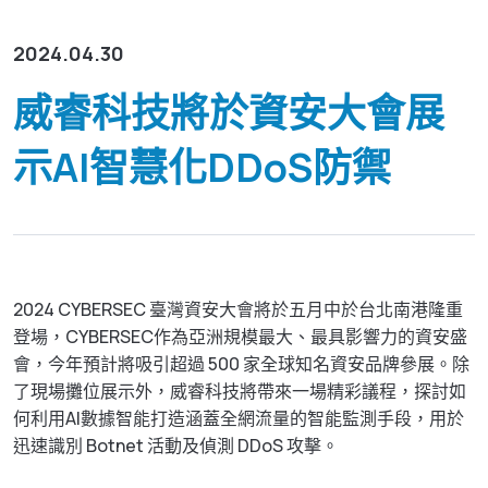
資源下載
GenieATM MSP Server
技術支援
網路維運優化
為網路運營商創造加值服務營收
2024.04.30
化數據為洞察，讓網路效能最佳化
GenieAnalytics系列
關於威睿
威睿科技將於資安大會展
DDoS 防護
GenieAnalytics
即時偵測與緩解 DDoS 與殭屍網路威脅
示AI智慧化DDoS防禦
電信級大數據流量探索與分析
聯絡我們
多租戶管理服務
GenieAnalytics Deep Trace
為運營商挹注新營收的雲端託管服務
端對端流量數據智能
繁中
大數據流量智能分析
彈性多維度的巨量資料深層分析
2024 CYBERSEC 臺灣資安大會將於五月中於台北南港隆重
English
登場，CYBERSEC作為亞洲規模最大、最具影響力的資安盛
简中
會，今年預計將吸引超過 500 家全球知名資安品牌參展。除
了現場攤位展示外，威睿科技將帶來一場精彩議程，探討如
日本語
何利用AI數據智能打造涵蓋全網流量的智能監測手段，用於
迅速識別 Botnet 活動及偵測 DDoS 攻擊。