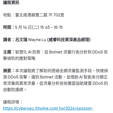
議程資訊
地點：臺北南港展覽二館 7F 702室
時間：
5 月 14 日(二) 15:45 – 16:15
講者：呂文瑞
Wayne Lu
(威睿科技資深產品經理)
主題：
智慧化 AI 防禦：從 Botnet 流量行為分析到 DDoS 攻
擊偵防的應對策略
摘要：
本次議程將了解如何透過全網流量監測手段，快速偵
測 DDoS 攻擊，識別 Botnet 活動，並借助 AI 智能來分類正
常流量與異常流量，從流量分析技術層面協助建置 DDoS 的
自動防護網。
議程詳情：
https://cybersec.ithome.com.tw/2024/session-