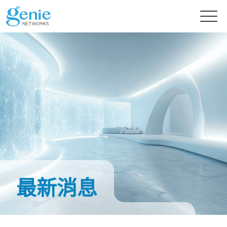
免費試用
產品
解決方案
GenieATM系列
GenieATM
內容中心
AI 驅動網路安全分析
深度流量透析與超高速 DDoS 攻擊防護
最新消息
提供智能流量檢測的主動式資安防禦
GenieATM FLB
投資人專區
最新消息
流量數據關聯與鑑識分析
提升資源利用率及系統可靠性
完美整合異質數據，精準實現效能優化與流量鑑識