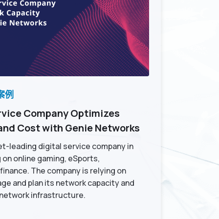
案例
ervice Company Optimizes
and Cost with Genie Networks
t-leading digital service company in
 on online gaming, eSports,
finance. The company is relying on
ge and plan its network capacity and
etwork infrastructure.