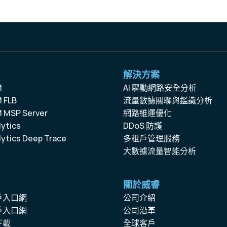
解決方案
M
AI 驅動網路安全分析
 FLB
流量數據關聯與鑑識分析
 MSP Server
網路維運優化
ytics
DDoS 防護
ytics Deep Trace
多租戶管理服務
大數據流量智能分析
關於威睿
戶入口網
公司介紹
戶入口網
公司沿革
下載
全球客戶