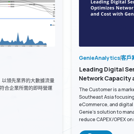
GenieAnalytics
客戶
Leading Digital S
Network Capacity 
資料源，以領先業界的大數據流量
符合企業所需的即時營運
The Customer is a marke
Southeast Asia focusing
eCommerce, and digital 
Genie’s solution to mana
reduce CAPEX/OPEX on n