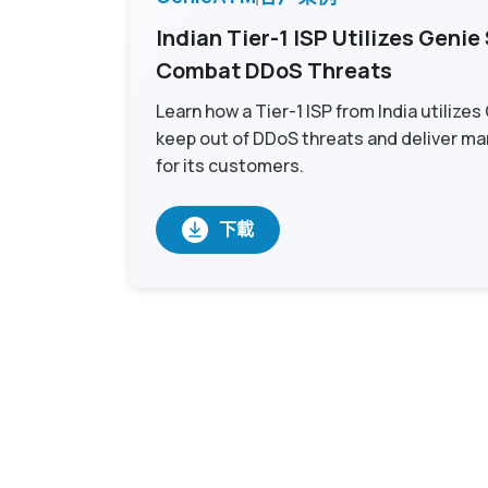
Indian Tier-1 ISP Utilizes Genie
Combat DDoS Threats
Learn how a Tier-1 ISP from India utilizes
keep out of DDoS threats and deliver m
for its customers.