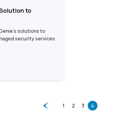
 Solution to
 Genie’s solutions to
anaged security services
1
2
3
4