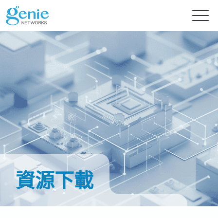
免費試用
產品
解決方案
GenieATM系列
GenieATM
內容中心
AI 驅動網路安全分析
深度流量透析與超高速 DDoS 攻擊防護
資源下載
提供智能流量檢測的主動式資安防禦
GenieATM FLB
投資人專區
最新消息
流量數據關聯與鑑識分析
提升資源利用率及系統可靠性
完美整合異質數據，精準實現效能優化與流量鑑識