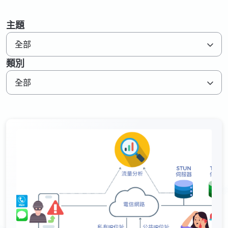
資源下載
GenieATM MSP Server
技術支援
網路維運優化
為網路運營商創造加值服務營收
主題
化數據為洞察，讓網路效能最佳化
GenieAnalytics系列
關於威睿
全部
DDoS 防護
GenieAnalytics
類別
即時偵測與緩解 DDoS 與殭屍網路威脅
電信級大數據流量探索與分析
聯絡我們
全部
多租戶管理服務
GenieAnalytics Deep Trace
為運營商挹注新營收的雲端託管服務
端對端流量數據智能
繁中
大數據流量智能分析
彈性多維度的巨量資料深層分析
English
简中
日本語