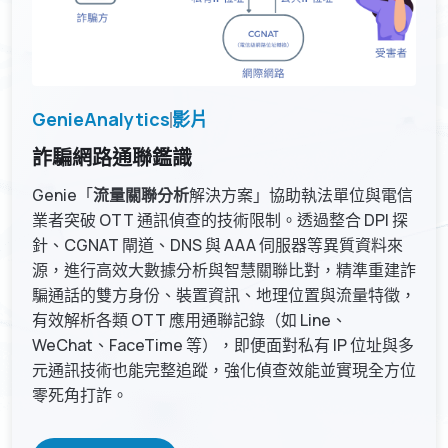
GenieAnalytics
影片
詐騙網路通聯鑑識
Genie「
流量關聯分析
解決方案」協助執法單位與電信
業者突破 OTT 通訊偵查的技術限制。透過整合 DPI 探
針、CGNAT 閘道、DNS 與 AAA 伺服器等異質資料來
源，進行高效大數據分析與智慧關聯比對，精準重建詐
騙通話的雙方身份、裝置資訊、地理位置與流量特徵，
有效解析各類 OTT 應用通聯記錄（如 Line、
WeChat、FaceTime 等），即便面對私有 IP 位址與多
元通訊技術也能完整追蹤，強化偵查效能並實現全方位
零死角打詐。