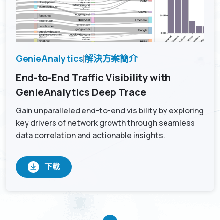
GenieAnalytics
解決方案簡介
End-to-End Traffic Visibility with
GenieAnalytics Deep Trace
Gain unparalleled end-to-end visibility by exploring
key drivers of network growth through seamless
data correlation and actionable insights.