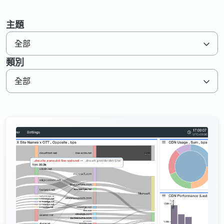
資源下載
GenieATM MSP Server
技術支援
網路維運優化
為網路運營商創造加值服務營收
主題
化數據為洞察，讓網路效能最佳化
GenieAnalytics系列
關於威睿
全部
DDoS 防護
GenieAnalytics
類別
即時偵測與緩解 DDoS 與殭屍網路威脅
電信級大數據流量探索與分析
聯絡我們
全部
多租戶管理服務
GenieAnalytics Deep Trace
為運營商挹注新營收的雲端託管服務
端對端流量數據智能
繁中
大數據流量智能分析
彈性多維度的巨量資料深層分析
English
简中
日本語