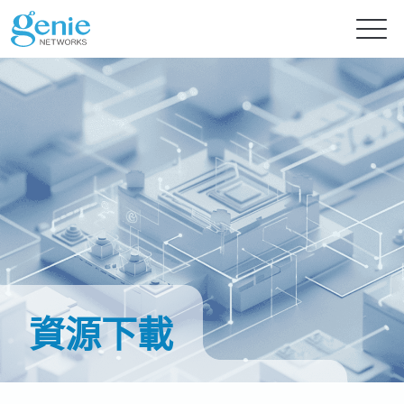
免費試用
產品
解決方案
GenieATM系列
GenieATM
內容中心
AI 驅動網路安全分析
深度流量透析與超高速 DDoS 攻擊防護
資源下載
提供智能流量檢測的主動式資安防禦
GenieATM FLB
投資人專區
最新消息
流量數據關聯與鑑識分析
提升資源利用率及系統可靠性
完美整合異質數據，精準實現效能優化與流量鑑識