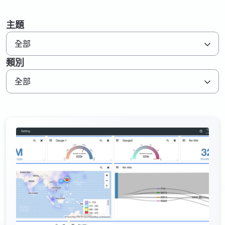
資源下載
GenieATM MSP Server
技術支援
網路維運優化
為網路運營商創造加值服務營收
主題
化數據為洞察，讓網路效能最佳化
GenieAnalytics系列
關於威睿
全部
DDoS 防護
GenieAnalytics
類別
即時偵測與緩解 DDoS 與殭屍網路威脅
電信級大數據流量探索與分析
聯絡我們
全部
多租戶管理服務
GenieAnalytics Deep Trace
為運營商挹注新營收的雲端託管服務
端對端流量數據智能
繁中
大數據流量智能分析
彈性多維度的巨量資料深層分析
English
简中
日本語