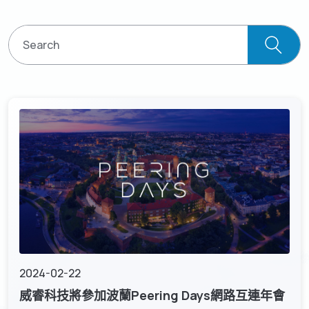
資源下載
GenieATM MSP Server
技術支援
網路維運優化
為網路運營商創造加值服務營收
化數據為洞察，讓網路效能最佳化
GenieAnalytics系列
關於威睿
DDoS 防護
GenieAnalytics
即時偵測與緩解 DDoS 與殭屍網路威脅
電信級大數據流量探索與分析
聯絡我們
多租戶管理服務
GenieAnalytics Deep Trace
為運營商挹注新營收的雲端託管服務
端對端流量數據智能
繁中
大數據流量智能分析
彈性多維度的巨量資料深層分析
English
简中
日本語
2024-02-22
威睿科技將參加波蘭Peering Days網路互連年會