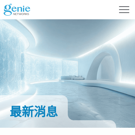
免費試用
產品
解決方案
GenieATM系列
GenieATM
內容中心
AI 驅動網路安全分析
深度流量透析與超高速 DDoS 攻擊防護
最新消息
提供智能流量檢測的主動式資安防禦
GenieATM FLB
投資人專區
最新消息
流量數據關聯與鑑識分析
提升資源利用率及系統可靠性
完美整合異質數據，精準實現效能優化與流量鑑識