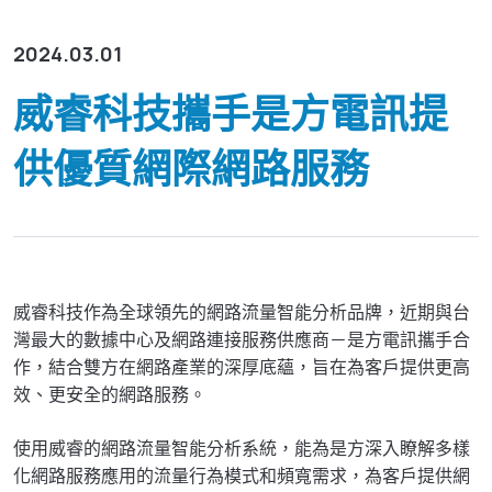
資源下載
GenieATM MSP Server
技術支援
網路維運優化
為網路運營商創造加值服務營收
2024.03.01
化數據為洞察，讓網路效能最佳化
GenieAnalytics系列
關於威睿
威睿科技攜手是方電訊提
DDoS 防護
GenieAnalytics
即時偵測與緩解 DDoS 與殭屍網路威脅
供優質網際網路服務
電信級大數據流量探索與分析
聯絡我們
多租戶管理服務
GenieAnalytics Deep Trace
為運營商挹注新營收的雲端託管服務
端對端流量數據智能
繁中
大數據流量智能分析
彈性多維度的巨量資料深層分析
威睿科技作為全球領先的網路流量智能分析品牌，近期與台
English
灣最大的數據中心及網路連接服務供應商－是方電訊攜手合
简中
作，結合雙方在網路產業的深厚底蘊，旨在為客戶提供更高
效、更安全的網路服務。
日本語
使用威睿的網路流量智能分析系統，能為是方深入瞭解多樣
化網路服務應用的流量行為模式和頻寬需求，為客戶提供網