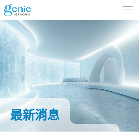
免費試用
產品
解決方案
GenieATM系列
GenieATM
內容中心
AI 驅動網路安全分析
深度流量透析與超高速 DDoS 攻擊防護
最新消息
提供智能流量檢測的主動式資安防禦
GenieATM FLB
投資人專區
最新消息
流量數據關聯與鑑識分析
提升資源利用率及系統可靠性
完美整合異質數據，精準實現效能優化與流量鑑識