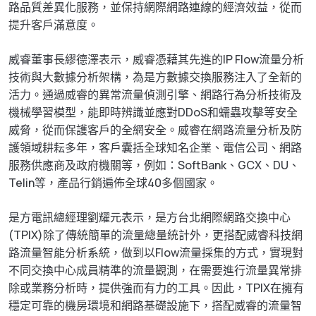
路品質差異化服務，並保持網際網路連線的經濟效益，從而
提升客戶滿意度。
威睿董事長繆德澤表示，威睿憑藉其先進的IP Flow流量分析
技術與大數據分析架構，為是方數據交換服務注入了全新的
活力。通過威睿的異常流量偵測引擎、網路行為分析技術及
機械學習模型，能即時辨識並應對DDoS和蠕蟲攻擊等安全
威脅，從而保護客戶的全網安全。威睿在網路流量分析及防
護領域耕耘多年，客戶囊括全球知名企業、電信公司、網路
服務供應商及政府機關等，例如：SoftBank、GCX、DU、
Telin等，產品行銷遍佈全球40多個國家。
是方電訊總經理劉耀元表示，是方台北網際網路交換中心
(TPIX)除了傳統簡單的流量總量統計外，更搭配威睿科技網
路流量智能分析系統，做到以Flow流量採集的方式，實現對
不同交換中心成員精準的流量觀測，在需要進行流量異常排
除或業務分析時，提供強而有力的工具。因此，TPIX在擁有
穩定可靠的機房環境和網路基礎設施下，搭配威睿的流量智