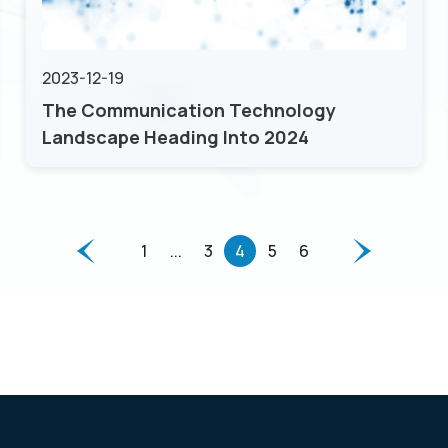
2023-12-19
The Communication Technology
Landscape Heading Into 2024
1
...
3
4
5
6