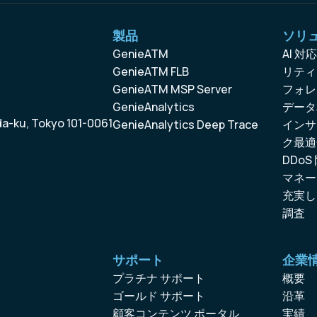
製品
ソリ
GenieATM
AI 
GenieATM FLB
リティ
GenieATM MSP Server
フォレ
GenieAnalytics
データ
da-ku, Tokyo 101-0061
GenieAnalytics Deep Trace
インサ
ク最適
DDoS
マネー
充実し
調査
サポート
企業
プラチナ サポート
概要
ゴールド サポート
沿革
顧客コンテンツ ポータル
実績