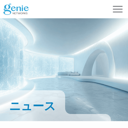
無料トライアル
製品
ソリューション
GenieATMシリーズ
GenieATM
情報センター
AI 対応のネットワーク セキュリティ
トラフィックの高度な可視化および超高速 DDoS 保護
ニュース
高度なインテリジェンスで即時の脅威保護を実現
GenieATM FLB
サポート
ニュース
フォレンジック分析のためのデータ相関
最適なリソース利用率と高いシステム信頼性
ネットワークの合法的傍受とパフォーマンスの最適化を強