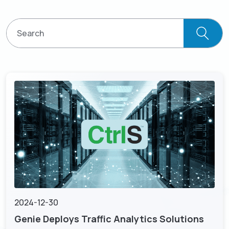
リソース
GenieATM MSP Server
化
企業情報
ワンストップマネージドサービスプラットフォーム
導入事例
インサイト主導のネットワーク最適化
GenieAnalyticsシリーズ
トラフィックの洞察によるネットワークの最適化を実現
お問い合わせ
GenieAnalytics
DDoS 防御
ビッグデータを活用したネットワーク分析プラットフォー
脅威を排除して、ビジネスの継続性を確保
日本語
ム
マネージド・サービスの実現
GenieAnalytics Deep Trace
既存のネットワーク機能から更なる収益を生み出し
English
エンドツーエンドのネットワークトラフィックインテリジ
ェンス
充実したトラフィックデータ調査
繁中
豊富なビッグデータのエンドツーエンド、アドホックなト
ラフィック分析
简中
2024-12-30
Genie Deploys Traffic Analytics Solutions