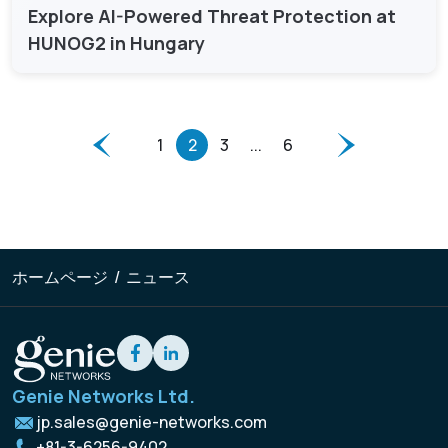
Explore AI-Powered Threat Protection at
HUNOG2 in Hungary
1
2
3
...
6
ホームページ
/
ニュース
Genie Networks Ltd.
jp.sales@genie-networks.com
+81-3-6256-9402